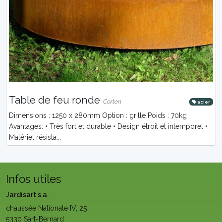
Table de feu ronde
Corten
acier
Dimensions : 1250 x 280mm Option : grille Poids : 70kg
Avantages: • Très fort et durable • Design étroit et intemporel •
Matériel résista...
Infos utiles
Jardisart s.a.
chaussée Nationale IV, 25
5330 Sart-Bernard