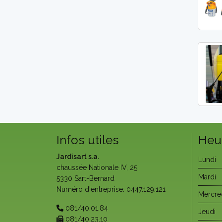
Infos utiles
Heu
Jardisart s.a.
Lundi
chaussée Nationale IV, 25
Mardi
5330 Sart-Bernard
Numéro d'entreprise: 0447.129.121
Mercre
081/40.01.84
Jeudi
081/40.23.10