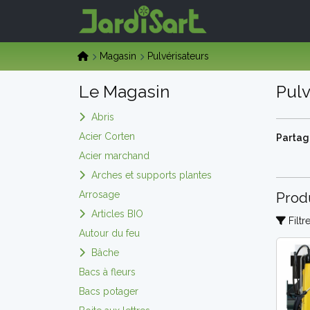
Magasin
Pulvérisateurs
Le Magasin
Pulv
Abris
Acier Corten
Partage
Acier marchand
Arches et supports plantes
Arrosage
Prod
Articles BIO
Filtr
Autour du feu
Bâche
Bacs à fleurs
Bacs potager