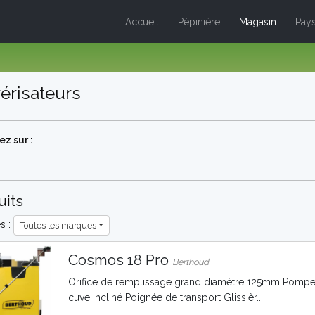
Accueil
Pépinière
Magasin
Pays
érisateurs
z sur :
uits
es :
Toutes les marques
Cosmos 18 Pro
Berthoud
Orifice de remplissage grand diamètre 125mm Pompe
cuve incliné Poignée de transport Glissièr...