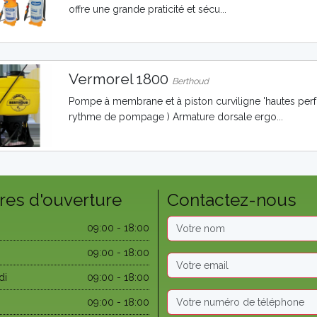
offre une grande praticité et sécu...
Vermorel 1800
Berthoud
Pompe à membrane et à piston curviligne 'hautes perf
rythme de pompage ) Armature dorsale ergo...
res d'ouverture
Contactez-nous
09:00 - 18:00
09:00 - 18:00
di
09:00 - 18:00
09:00 - 18:00