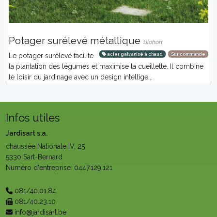
Potager surélevé métallique
Biohort
acier galvanisé à chaud
Sur commande
Le potager surélevé facilite
la plantation des légumes et maximise la cueillette. Il combine
le loisir du jardinage avec un design intellige...
Infos utiles
Jardisart s.a.
chaussée Nationale IV, 25
5330 Sart-Bernard
Numéro d'entreprise: 0447.129.121
081/40.01.84
081/40.23.10
info@jardisart.be