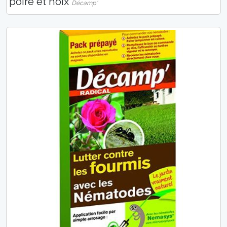
poire et noix
Décamp'