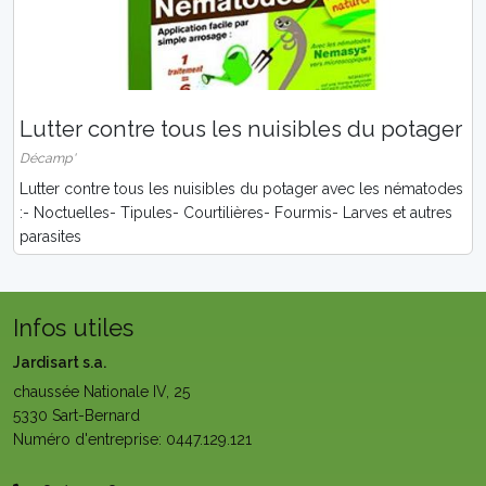
Lutter contre tous les nuisibles du potager
Décamp'
Lutter contre tous les nuisibles du potager avec les nématodes
:- Noctuelles- Tipules- Courtilières- Fourmis- Larves et autres
parasites
Infos utiles
Jardisart s.a.
chaussée Nationale IV, 25
5330 Sart-Bernard
Numéro d'entreprise: 0447.129.121