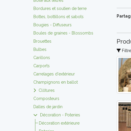
Boite aux lettres
Bordures et soutien de terre
Partage
Bottes, bottillons et sabots
Bougies - Diffuseurs
Boules de graines - Blossombs
Prod
Brouettes
Bulbes
Filtre
Carillons
Carports
Carrelages d'extérieur
Champignons en ballot
Clôtures
Composteurs
Dalles de jardin
Décoration - Poteries
Décoration extérieure