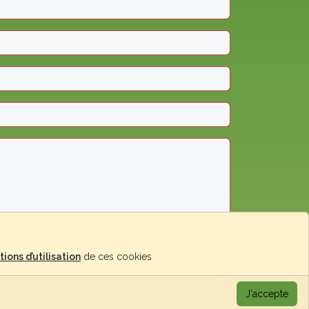
Envoyer le message
tions d’utilisation
de ces cookies
J'accepte
© Jardisart 2026 -
Fait avec
par TolteK