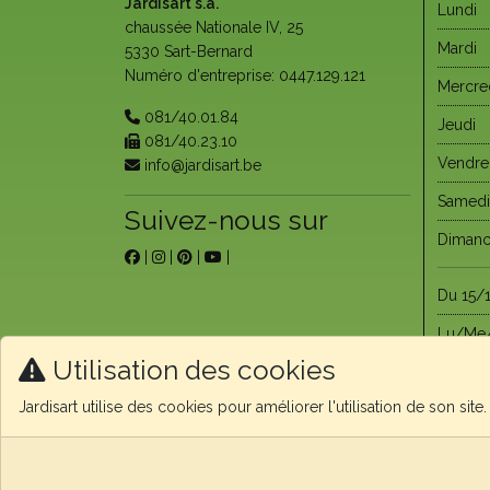
Jardisart s.a.
Lundi
chaussée Nationale IV, 25
Mardi
5330 Sart-Bernard
Numéro d'entreprise: 0447.129.121
Mercre
081/40.01.84
Jeudi
081/40.23.10
Vendre
info@jardisart.be
Samedi
Suivez-nous sur
Diman
|
|
|
|
Du 15/1
Lu/Me
Utilisation des cookies
Du 15/
Jardisart utilise des cookies pour améliorer l'utilisation de son sit
Diman