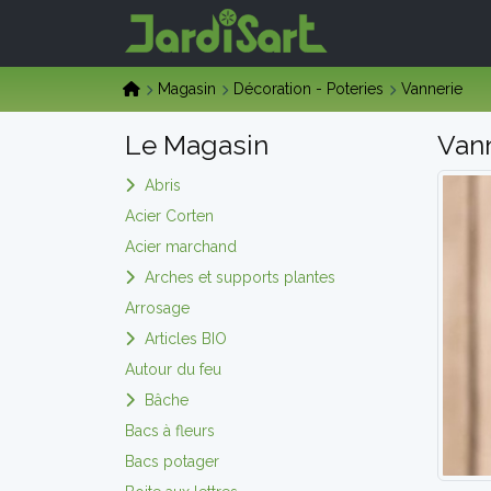
Magasin
Décoration - Poteries
Vannerie
Le Magasin
Van
Abris
Acier Corten
Acier marchand
Arches et supports plantes
Arrosage
Articles BIO
Autour du feu
Bâche
Bacs à fleurs
Bacs potager