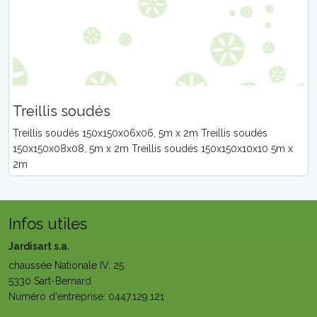
Treillis soudés
Treillis soudés 150x150x06x06, 5m x 2m Treillis soudés
150x150x08x08, 5m x 2m Treillis soudés 150x150x10x10 5m x
2m
Infos utiles
Jardisart s.a.
chaussée Nationale IV, 25
5330 Sart-Bernard
Numéro d'entreprise: 0447.129.121