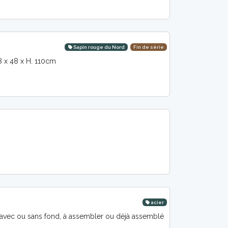
Sapin rouge du Nord
Fin de série
 48 x 48 x H. 110cm
acier
 avec ou sans fond, à assembler ou déjà assemblé