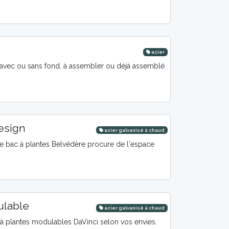
acier
 avec ou sans fond, à assembler ou déjà assemblé
design
acier galvanisé à chaud
 le bac à plantes Belvédère procure de l'espace
ulable
acier galvanisé à chaud
à plantes modulables DaVinci selon vos envies.