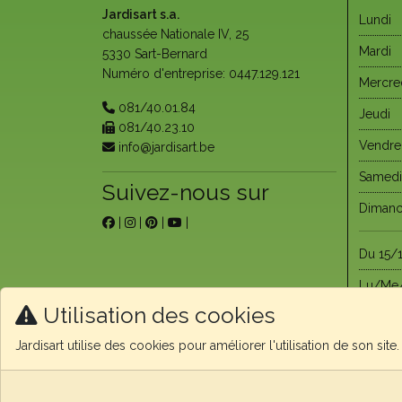
Jardisart s.a.
Lundi
chaussée Nationale IV, 25
Mardi
5330 Sart-Bernard
Numéro d'entreprise: 0447.129.121
Mercre
081/40.01.84
Jeudi
081/40.23.10
Vendre
info@jardisart.be
Samedi
Suivez-nous sur
Diman
|
|
|
|
Du 15/1
Lu/Me
Utilisation des cookies
Du 15/
Jardisart utilise des cookies pour améliorer l'utilisation de son sit
Diman