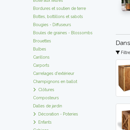
Boite aux lettres
Bordures et soutien de terre
Bottes, bottillons et sabots
Bougies - Diffuseurs
Boules de graines - Blossombs
Brouettes
Dans
Bulbes
Filtr
Carillons
Carports
Carrelages d'extérieur
Champignons en ballot
Clôtures
Composteurs
Dalles de jardin
Décoration - Poteries
Enfants