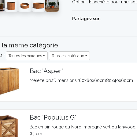
Option : Étanchéité pour une isol
Partagez sur :
 la même catégorie
es :
Toutes les marques
Tous les matériaux
Bac 'Asper'
Mélèze brutDimensions :60x60x60cm80x40x60cm
Bac 'Populus G'
Bac en pin rouge du Nord imprégné vert ou tanwood D
(h) cm