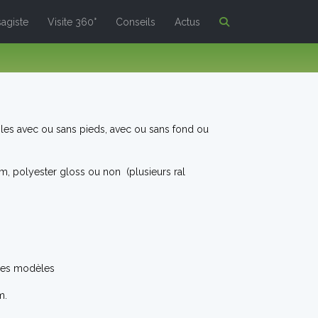
agiste
Visite 360°
Conseils
Actus
les avec ou sans pieds, avec ou sans fond ou
um, polyester gloss ou non (plusieurs ral
les modèles
m.