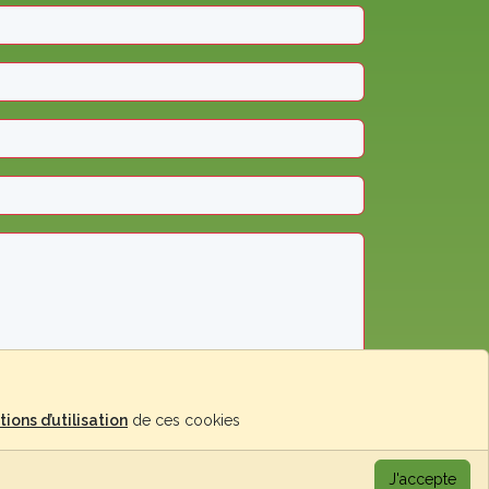
Envoyer le message
tions d’utilisation
de ces cookies
J'accepte
© Jardisart 2026 -
Fait avec
par TolteK