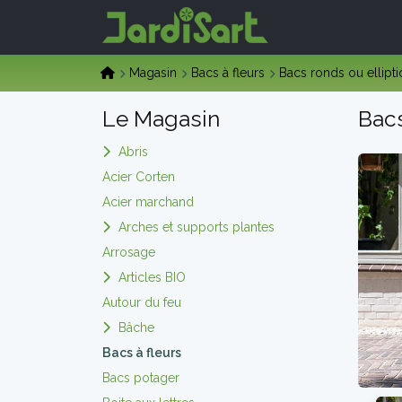
Magasin
Bacs à fleurs
Bacs ronds ou ellipt
Le Magasin
Bacs
Abris
Acier Corten
Acier marchand
Arches et supports plantes
Arrosage
Articles BIO
Autour du feu
Bâche
Bacs à fleurs
Bacs potager