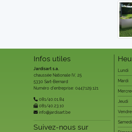
Infos utiles
Heu
Jardisart s.a.
Lundi
chaussée Nationale IV, 25
Mardi
5330 Sart-Bernard
Numéro d'entreprise: 0447.129.121
Mercre
081/40.01.84
Jeudi
081/40.23.10
Vendre
info@jardisart.be
Samedi
Suivez-nous sur