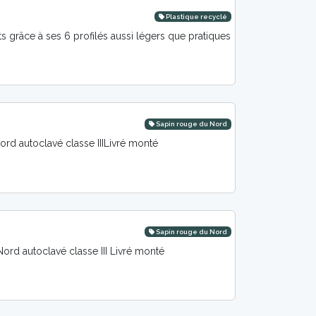
Plastique recyclé
râce à ses 6 profilés aussi légers que pratiques
Sapin rouge du Nord
rd autoclavé classe IIILivré monté
Sapin rouge du Nord
rd autoclavé classe III Livré monté