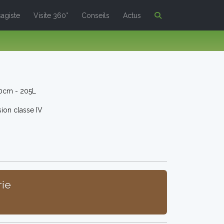
agiste
Visite 360°
Conseils
Actus
0cm - 205L
ion classe IV
rie