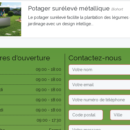
Potager surélevé métallique
Biohort
Le potager surélevé facilite la plantation des légumes e
jardinage avec un design intellige...
res d'ouverture
Contactez-nous
09:00 - 18:00
09:00 - 18:00
di
09:00 - 18:00
09:00 - 18:00
di
09:00 - 18:00
09:00 - 17:30