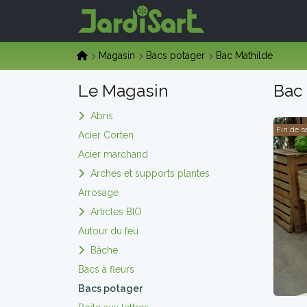
Magasin
Bacs potager
Bac Mathilde
Le Magasin
Bac 
Abris
Fin de s
Acier Corten
Acier marchand
Arches et supports plantes
Arrosage
Articles BIO
Autour du feu
Bâche
Bacs à fleurs
Bacs potager