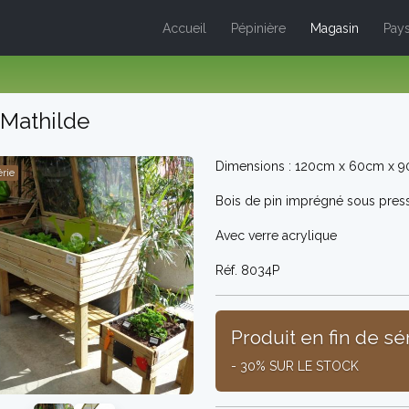
Accueil
Pépinière
Magasin
Pays
Mathilde
Dimensions : 120cm x 60cm x 9
érie
Bois de pin imprégné sous press
Avec verre acrylique
Réf. 8034P
Produit en fin de sé
- 30% SUR LE STOCK