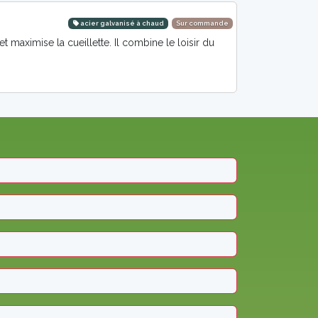
acier galvanisé à chaud
Sur commande
t maximise la cueillette. Il combine le loisir du