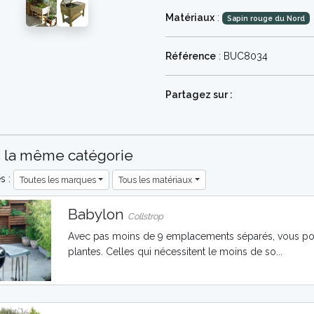
Matériaux
:
Sapin rouge du Nord
Référence
: BUC8034
Partagez sur :
 la même catégorie
es :
Toutes les marques
Tous les matériaux
Babylon
Collstrop
Avec pas moins de 9 emplacements séparés, vous pouv
plantes. Celles qui nécessitent le moins de so...