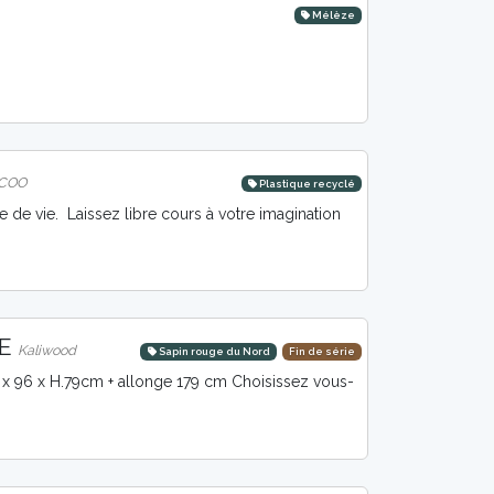
Mélèze
COO
Plastique recyclé
e de vie. Laissez libre cours à votre imagination
GE
Kaliwood
Sapin rouge du Nord
Fin de série
9 x 96 x H.79cm + allonge 179 cm Choisissez vous-