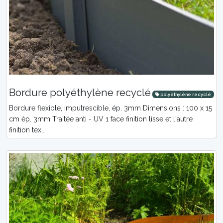
Bordure polyéthylène recyclé
polyéthylène recyclé
Bordure flexible, imputrescible, ép. 3mm Dimensions : 100 x 15
cm ép. 3mm Traitée anti - UV 1 face finition lisse et l'autre
finition tex...