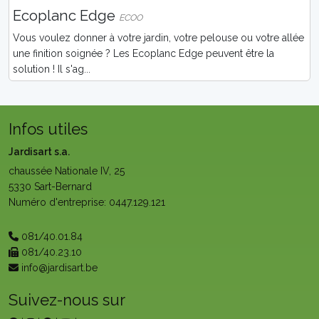
Ecoplanc Edge
ECOO
Vous voulez donner à votre jardin, votre pelouse ou votre allée
une finition soignée ? Les Ecoplanc Edge peuvent être la
solution ! Il s'ag...
Infos utiles
Jardisart s.a.
chaussée Nationale IV, 25
5330 Sart-Bernard
Numéro d'entreprise: 0447.129.121
081/40.01.84
081/40.23.10
info@jardisart.be
Suivez-nous sur