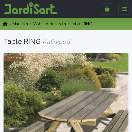
Magasin
Mobilier de jardin
Table RING
Table RING
Kaliwood
Fin de série