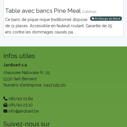
Table avec bancs Pine Meal
Collstrop
Pin Rouge du Nord
Ce banc de pique-nique traditionnel dispose
de 11 places. Accessible en fauteuil roulant. Garantie de 25
ans contre les dommages causés pa...
Infos utiles
Jardisart s.a.
chaussée Nationale IV, 25
5330 Sart-Bernard
Numéro d'entreprise: 0447.129.121
081/40.01.84
081/40.23.10
info@jardisart.be
Suivez-nous sur