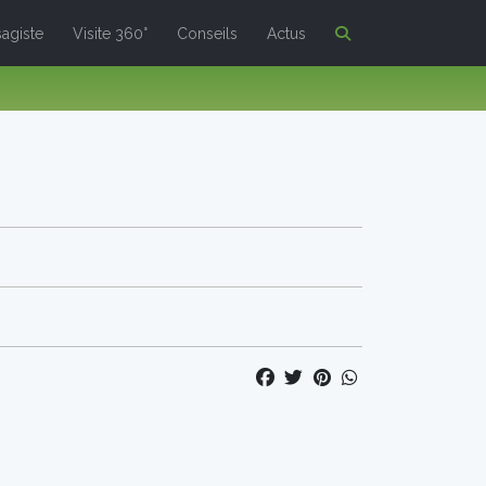
agiste
Visite 360°
Conseils
Actus