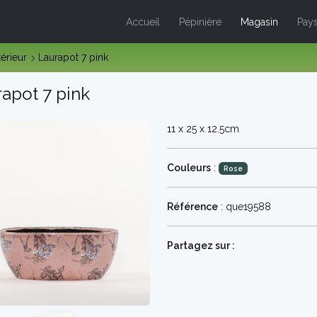
Accueil
Pépinière
Magasin
Pays
térieur
Laurapot 7 pink
apot 7 pink
11 x 25 x 12.5cm
Couleurs
:
Rose
Référence
: que19588
Partagez sur :