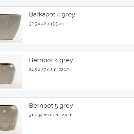
Barkapot 4 grey
32.5 x 42 x 15.5cm
Bernpot 4 grey
24.5 x 27 diam. 22cm
Bernpot 5 grey
31 x 34cm diam. 27cm