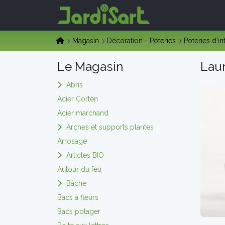
Magasin
Décoration - Poteries
Poteries d'in
Le Magasin
Laur
Abris
Acier Corten
Acier marchand
Arches et supports plantes
Arrosage
Articles BIO
Autour du feu
Bâche
Bacs à fleurs
Bacs potager