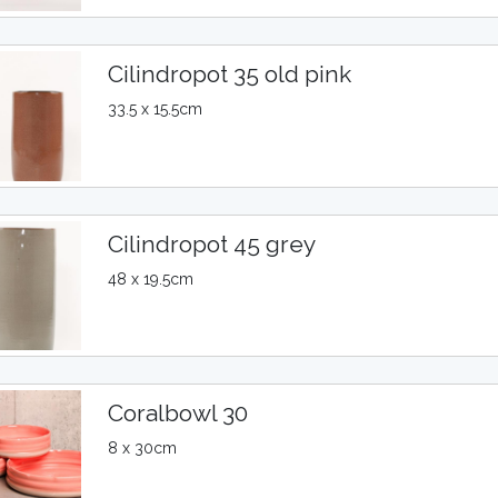
Cilindropot 35 old pink
33.5 x 15.5cm
Cilindropot 45 grey
48 x 19.5cm
Coralbowl 30
8 x 30cm