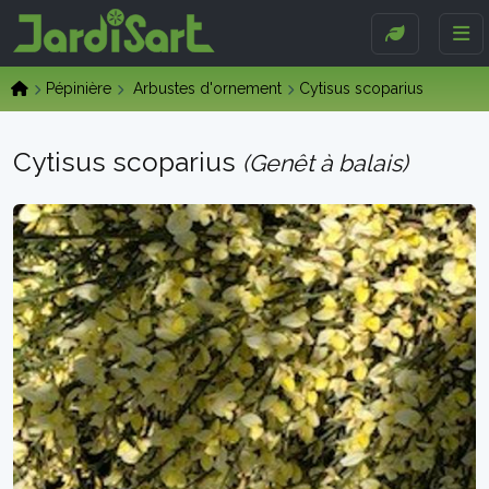
Pépinière
Arbustes d'ornement
Cytisus scoparius
Cytisus scoparius
(Genêt à balais)