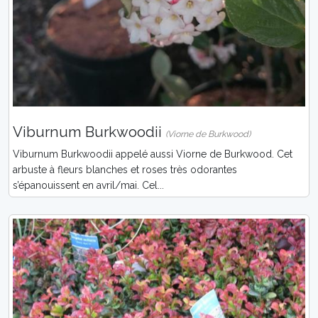
Viburnum Burkwoodii
(Viorne de Burkwood)
Viburnum Burkwoodii appelé aussi Viorne de Burkwood. Cet
arbuste à fleurs blanches et roses très odorantes
s’épanouissent en avril/mai. Cel...