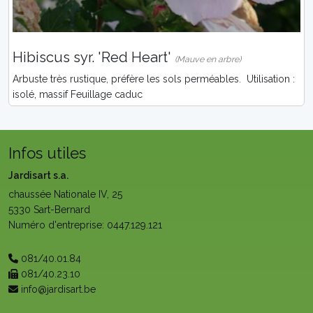
Hibiscus syr. 'Red Heart'
(Mauve en arbre)
Arbuste très rustique, préfère les sols perméables. Utilisation :
isolé, massif Feuillage caduc
Infos utiles
Jardisart s.a.
chaussée Nationale IV, 25
5330 Sart-Bernard
Numéro d'entreprise: 0447.129.121
081/40.01.84
081/40.23.10
info@jardisart.be