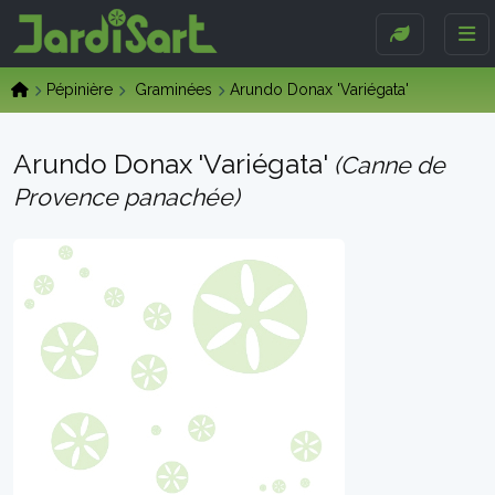
Pépinière
Graminées
Arundo Donax 'Variégata'
Arundo Donax 'Variégata'
(Canne de
Provence panachée)