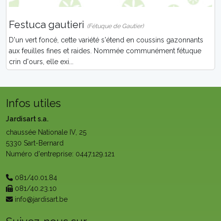
Festuca gautieri
(Fétuque de Gautier)
D'un vert foncé, cette variété s'étend en coussins gazonnants
aux feuilles fines et raides. Nommée communément fétuque
crin d'ours, elle exi...
Infos utiles
Jardisart s.a.
chaussée Nationale IV, 25
5330 Sart-Bernard
Numéro d'entreprise: 0447.129.121
081/40.01.84
081/40.23.10
info@jardisart.be