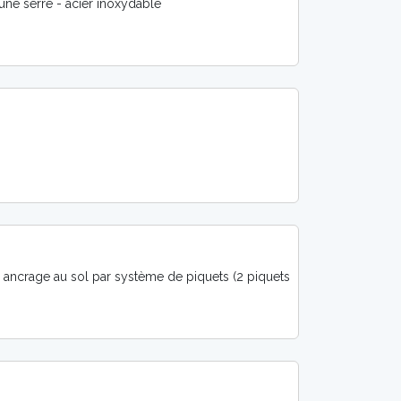
d'une serre - acier inoxydable
um
 ancrage au sol par système de piquets (2 piquets