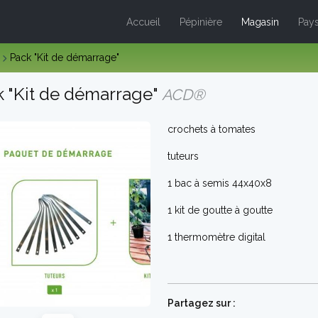
Accueil
Pépinière
Magasin
Pays
Pack "Kit de démarrage"
 "Kit de démarrage"
ACD®
crochets à tomates
tuteurs
1 bac à semis 44x40x8
1 kit de goutte à goutte
1 thermomètre digital
Partagez sur :