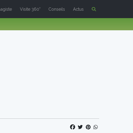
agiste
Visite 360°
Conseils
Actus