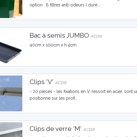
option : 6 filtres anti-odeurs ( duré...
Bac à semis JUMBO
ACD®
40cm x 100cm x h.4cm
Clips 'V'
ACD®
- 20 pièces - les fixations en V, ressort en acier, sont u
positionne sur les profi...
Clips de verre 'M'
ACD®