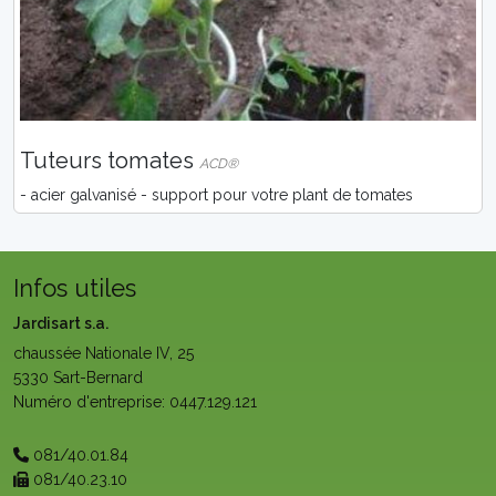
Tuteurs tomates
ACD®
- acier galvanisé - support pour votre plant de tomates
Infos utiles
Jardisart s.a.
chaussée Nationale IV, 25
5330 Sart-Bernard
Numéro d'entreprise: 0447.129.121
081/40.01.84
081/40.23.10