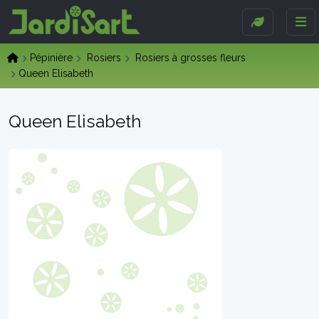
Pépinière
Rosiers
Rosiers à grosses fleurs
Queen Elisabeth
Queen Elisabeth