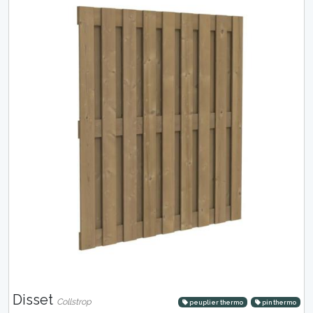
Disset
Collstrop
peuplier thermo
pin thermo