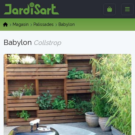
Magasin
Palissades
Babylon
Babylon
Collstrop