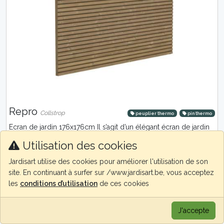
Repro
Collstrop
peuplier thermo
pin thermo
Ecran de jardin 176x176cm Il s’agit d’un élégant écran de jardin
en bois qui convient parfaitement pour créer un coin
Utilisation des cookies
confortable ou comm...
Jardisart utilise des cookies pour améliorer l'utilisation de son
site. En continuant à surfer sur /www.jardisart.be, vous acceptez
les
conditions d’utilisation
de ces cookies
J'accepte