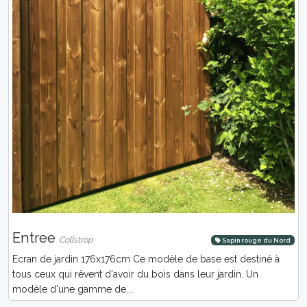
Entree
Collstrop
Sapin rouge du Nord
Ecran de jardin 176x176cm Ce modèle de base est destiné à
tous ceux qui rêvent d'avoir du bois dans leur jardin. Un
modèle d'une gamme de...