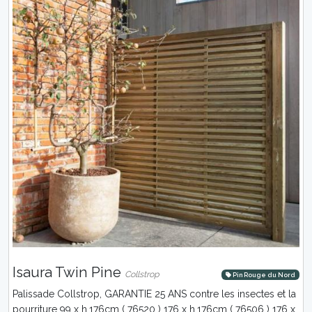
Isaura Twin Pine
Collstrop
Pin Rouge du Nord
Palissade Collstrop, GARANTIE 25 ANS contre les insectes et la
pourriture 99 x h.176cm ( 76520 ) 176 x h.176cm ( 76506 ) 176 x