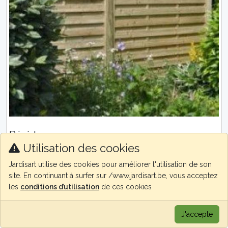
Résidence
Kaliwood
Pin Rouge du Nord
Fin de série
Utilisation des cookies
Les panneaux sont réalisés en planchettes et lattes rabotées 8 x
95mm et 17 x 36mm. L'encadrement massif 34 x 53mm double
Jardisart utilise des cookies pour améliorer l'utilisation de son
leur solidité. A f...
site. En continuant à surfer sur /www.jardisart.be, vous acceptez
les
conditions d’utilisation
de ces cookies
J'accepte