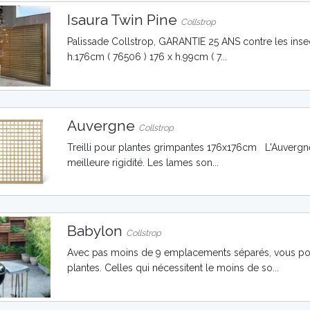
Isaura Twin Pine
Collstrop
Palissade Collstrop, GARANTIE 25 ANS contre les insect
h.176cm ( 76506 ) 176 x h.99cm ( 7...
Auvergne
Collstrop
Treilli pour plantes grimpantes 176x176cm L'Auvergne
meilleure rigidité. Les lames son...
Babylon
Collstrop
Avec pas moins de 9 emplacements séparés, vous pouv
plantes. Celles qui nécessitent le moins de so...