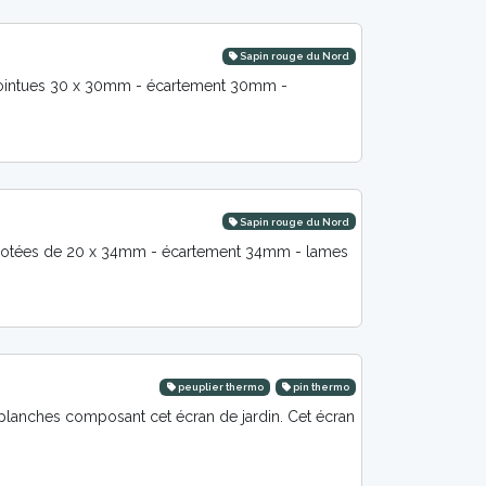
Sapin rouge du Nord
s pointues 30 x 30mm - écartement 30mm -
Sapin rouge du Nord
 rabotées de 20 x 34mm - écartement 34mm - lames
peuplier thermo
pin thermo
planches composant cet écran de jardin. Cet écran