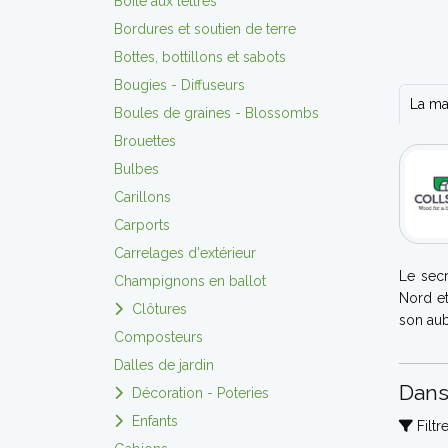
Boite aux lettres
Bordures et soutien de terre
Bottes, bottillons et sabots
Bougies - Diffuseurs
La m
Boules de graines - Blossombs
Brouettes
Bulbes
Carillons
Carports
Carrelages d'extérieur
Le secr
Champignons en ballot
Nord et
Clôtures
son aub
Composteurs
Dalles de jardin
Dans
Décoration - Poteries
Enfants
Filtr