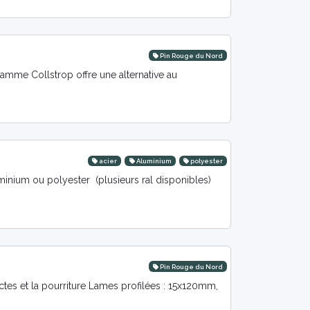
Pin Rouge du Nord
amme Collstrop offre une alternative au
acier
Aluminium
polyester
uminium ou polyester (plusieurs ral disponibles)
Pin Rouge du Nord
tes et la pourriture Lames profilées : 15x120mm,