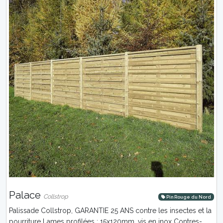
Palace
Collstrop
Pin Rouge du Nord
Palissade Collstrop, GARANTIE 25 ANS contre les insectes et la
pourriture Lames profilées : 15x120mm, vis en inox Contres-