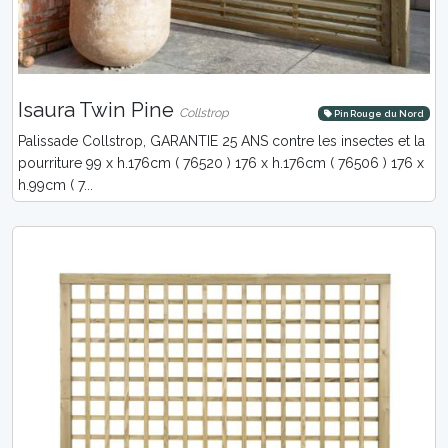
Isaura Twin Pine
Collstrop
Pin Rouge du Nord
Palissade Collstrop, GARANTIE 25 ANS contre les insectes et la
pourriture 99 x h.176cm ( 76520 ) 176 x h.176cm ( 76506 ) 176 x
h.99cm ( 7...