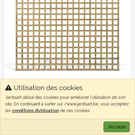
Utilisation des cookies
Provence
Collstrop
Pin Rouge du Nord
Jardisart utilise des cookies pour améliorer l'utilisation de son
Treilli pour plantes grimpantes 176x176cm Ce treilli pour
site. En continuant à surfer sur /www.jardisart.be, vous acceptez
plantes grimpantes en pin rouge du Nord imprégné est le
les
conditions d’utilisation
de ces cookies
choix par excellence p...
J'accepte